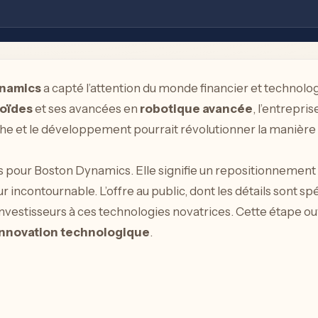
namics
a capté l’attention du monde financier et technologi
oïdes
et ses avancées en
robotique avancée
, l’entrepri
e et le développement pourrait révolutionner la manière 
s pour Boston Dynamics. Elle signifie un repositionnement 
ur incontournable. L’offre au public, dont les détails sont 
investisseurs à ces technologies novatrices. Cette étape ouv
innovation technologique
.