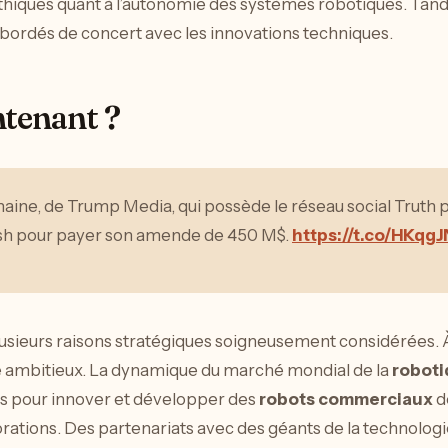
s éthiques quant à l’autonomie des systèmes robotiques. Ta
 abordés de concert avec les innovations techniques.
tenant ?
aine, de Trump Media, qui possède le réseau social Truth po
cash pour payer son amende de 450 M$.
https://t.co/HKqg
lusieurs raisons stratégiques soigneusement considérées.
he ambitieux. La dynamique du marché mondial de la
robot
s pour innover et développer des
robots commerciaux
d
borations. Des partenariats avec des géants de la technologi