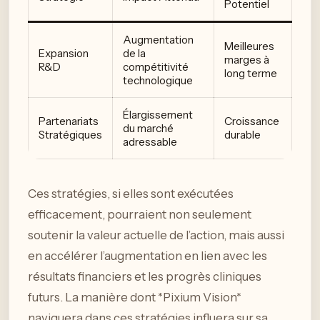
Potentiel
Augmentation
Meilleures
Expansion
de la
marges à
R&D
compétitivité
long terme
technologique
Élargissement
Partenariats
Croissance
du marché
Stratégiques
durable
adressable
Ces stratégies, si elles sont exécutées
efficacement, pourraient non seulement
soutenir la valeur actuelle de l’action, mais aussi
en accélérer l’augmentation en lien avec les
résultats financiers et les progrès cliniques
futurs. La manière dont *Pixium Vision*
naviguera dans ces stratégies influera sur sa