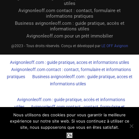
utiles
Avignonleoff.com contact : contact, formulaire et
informations pratiques
Business avignonleoff.com : guide pratique, accès et
informations utiles
Avignonleoff.com pour un prêt immobilier
@2023 - Tous droits réservés. Conçu et développé par
LE OFF Avignon
Avignonleoff.com : guide pratique, acces et informations utiles
Avignonleoff.com contact : contact, formulaire et informations
pratiques
Business avignonleoff.com : guide pratique, acces et
informations utiles
Avignonleoff.com : guide pratique, accès et informations
utiles
Avignonleoff.com contact : contact, formulaire et
informations pratiques
Business avignonleoff.com : guide
Nous utilisons des cookies pour vous garantir la meilleure
expérience sur notre site web. Si vous continuez à utiliser ce
pratique, accès et informations utiles
site, nous supposerons que vous en êtes satisfait.
Ok
AvignonleOff.com