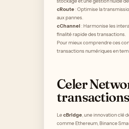
stockage et une gestion fluide d
cRoute
: Optimise la transmissi
aux pannes.
cChannel
: Harmonise les inter
finalité rapide des transactions.
Pour mieux comprendre ces co
transactions numériques en temps
Celer Networ
transactions
Le
cBridge
, une innovation clé 
comme Ethereum, Binance Smart C