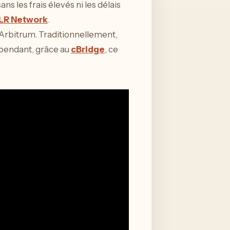
ns les frais élevés ni les délais
LR Network
.
t Arbitrum. Traditionnellement,
pendant, grâce au
cBridge
, ce