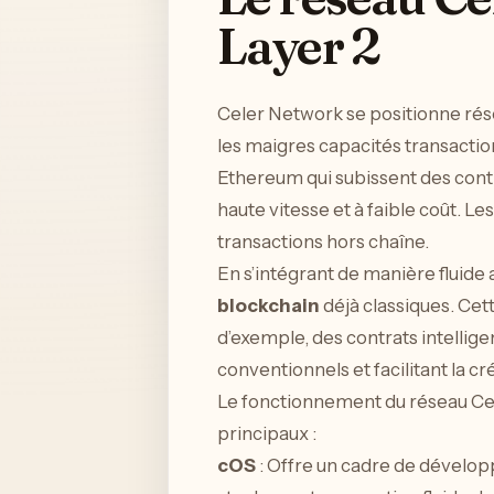
Layer 2
Celer Network se positionne r
les maigres capacités transacti
Ethereum qui subissent des contra
haute vitesse et à faible coût. Le
transactions hors chaîne.
En s’intégrant de manière fluide 
blockchain
déjà classiques. Cett
d’exemple, des contrats intellige
conventionnels et facilitant la c
Le fonctionnement du réseau Cel
principaux :
cOS
: Offre un cadre de dévelop