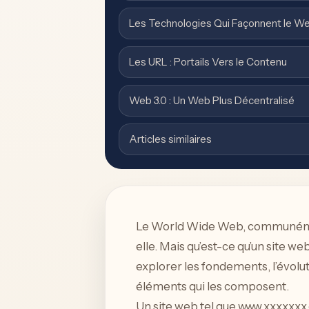
Les Technologies Qui Façonnent le W
Les URL : Portails Vers le Contenu
Web 3.0 : Un Web Plus Décentralisé
Articles similaires
Le World Wide Web, communément
elle. Mais qu’est-ce qu’un site 
explorer les fondements, l’évol
éléments qui les composent.
Un site web tel que www.xxxxxxx.