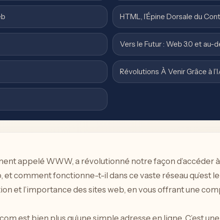
eb
HTML, l’Épine Dorsale du Co
Vers le Futur : Web 3.0 et au-d
Révolutions À Venir Grâce à l’
 appelé WWW, a révolutionné notre façon d’accéder à l’i
web, et comment fonctionne-t-il dans ce vaste réseau qu’est
ution et l’importance des sites web, en vous offrant une c
com est bien plus qu’une simple adresse en ligne. C’est une