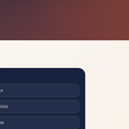
ee
s Web
eb