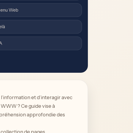
ntenu Web
elà
IA
nformation et d’interagir avec
 le WWW ? Ce guide vise à
ompréhension approfondie des
 collection de pages