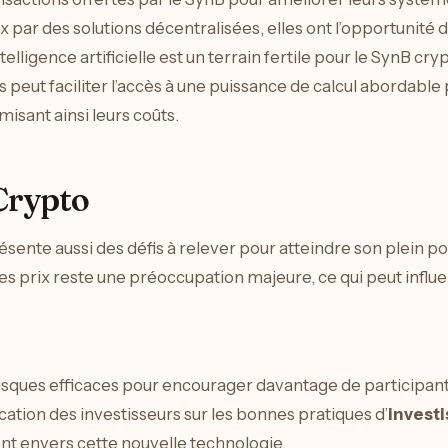
r des solutions décentralisées, elles ont l’opportunité de
ntelligence artificielle est un terrain fertile pour le SynB cr
ut faciliter l’accès à une puissance de calcul abordable pou
misant ainsi leurs coûts.
Crypto
ente aussi des défis à relever pour atteindre son plein pot
s prix reste une préoccupation majeure, ce qui peut influenc
risques efficaces pour encourager davantage de participants
cation des investisseurs sur les bonnes pratiques d’
invest
nt envers cette nouvelle technologie.