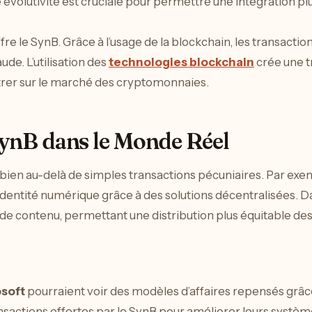
te évolutivité est cruciale pour permettre une intégration 
fre le SynB. Grâce à l’usage de la blockchain, les transact
de. L’utilisation des
technologies blockchain
crée une tr
entrer sur le marché des cryptomonnaies.
SynB dans le Monde Réel
bien au-delà de simples transactions pécuniaires. Par exemp
’identité numérique grâce à des solutions décentralisées. D
de contenu, permettant une distribution plus équitable de
soft
pourraient voir des modèles d’affaires repensés grâc
ransactions offertes par le SynB pour améliorer leurs systèm