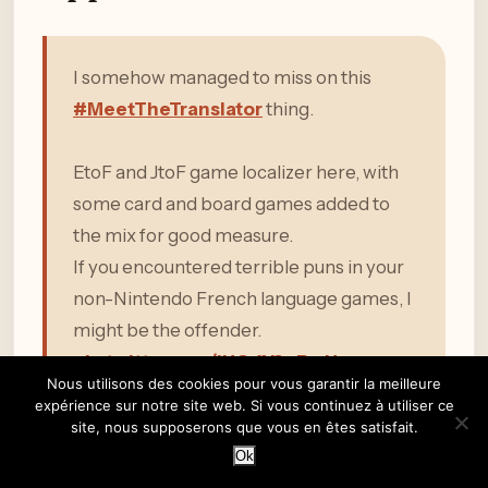
I somehow managed to miss on this
#MeetTheTranslator
thing.
EtoF and JtoF game localizer here, with
some card and board games added to
the mix for good measure.
If you encountered terrible puns in your
non-Nintendo French language games, I
might be the offender.
pic.twitter.com/iUO4Y3oPwU
Nous utilisons des cookies pour vous garantir la meilleure
— Kevin Martin (ヒグマル) (@higumaru_loc)
expérience sur notre site web. Si vous continuez à utiliser ce
October 5, 2018
site, nous supposerons que vous en êtes satisfait.
Ok