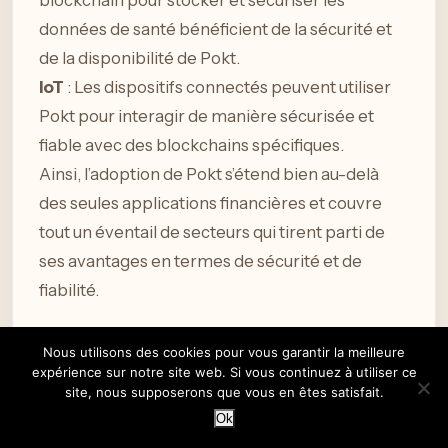
blockchain pour stocker et sécuriser les
données de santé bénéficient de la sécurité et
de la disponibilité de Pokt.
IoT
: Les dispositifs connectés peuvent utiliser
Pokt pour interagir de manière sécurisée et
fiable avec des blockchains spécifiques.
Ainsi, l’adoption de Pokt s’étend bien au-delà
des seules applications financières et couvre
tout un éventail de secteurs qui tirent parti de
ses avantages en termes de sécurité et de
fiabilité.
Nous utilisons des cookies pour vous garantir la meilleure
Avantages de Pokt
expérience sur notre site web. Si vous continuez à utiliser ce
site, nous supposerons que vous en êtes satisfait.
Ok
Pokt, également connu sous le nom de Pocket