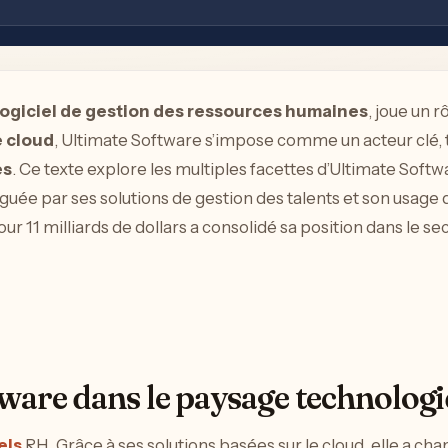
logiciel de gestion des ressources humaines
, joue un 
 cloud
, Ultimate Software s’impose comme un acteur clé, 
es
. Ce texte explore les multiples facettes d’Ultimate Soft
uée par ses solutions de gestion des talents et son usage d
r 11 milliards de dollars a consolidé sa position dans le se
ftware dans le paysage technolo
els
RH. Grâce à ses solutions basées sur le cloud, elle a cha