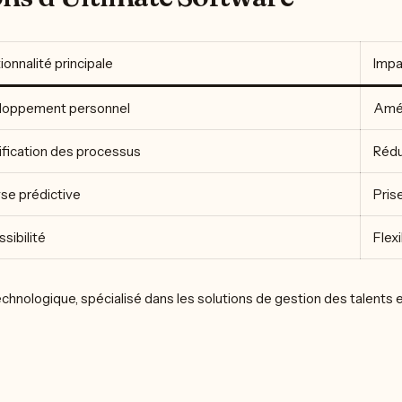
ionnalité principale
Impa
loppement personnel
Amél
ification des processus
Rédu
se prédictive
Pris
sibilité
Flexi