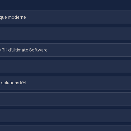
gique moderne
s RH d’Ultimate Software
s solutions RH