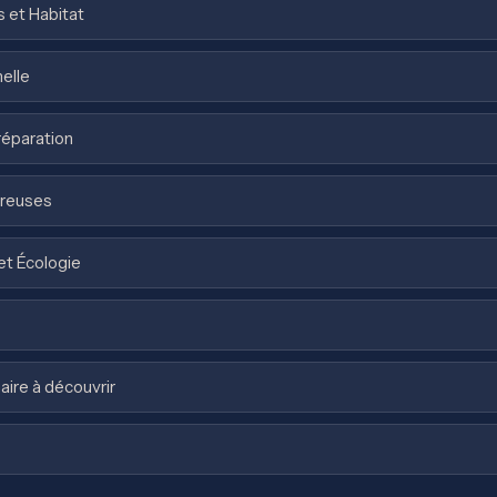
s et Habitat
nelle
réparation
ureuses
et Écologie
naire à découvrir