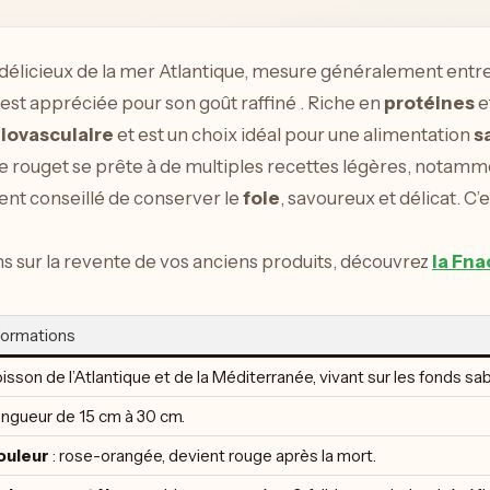
 délicieux de la mer Atlantique, mesure généralement entr
est appréciée pour son goût raffiné . Riche en
protéines
e
iovasculaire
et est un choix idéal pour une alimentation
s
le rouget se prête à de multiples recettes légères, notamme
vent conseillé de conserver le
foie
, savoureux et délicat. C’e
ns sur la revente de vos anciens produits, découvrez
la Fna
formations
isson de l’Atlantique et de la Méditerranée, vivant sur les fonds sa
ngueur de 15 cm à 30 cm.
ouleur
: rose-orangée, devient rouge après la mort.