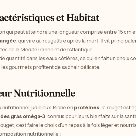
actéristiques et Habitat
on qui peut atteindre une longueur comprise entre 15 cm et
rangée
, qui vire au rougeâtre après la mort. Il vit principa
tes de la Méditerranée et de l’Atlantique.
e quantité dans les eaux côtières, ce qui en fait un choix co
 les gourmets profitent de sa chair délicate.
eur Nutritionnelle
 nutritionnel judicieux. Riche en
protéines
, le rouget est
ides gras oméga-3
, connus pour leurs bienfaits sur la san
get, c’est faire le choix d’un repas à la fois léger et nourri
omposition nutritionnelle :