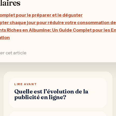
laires
complet pour le préparer et le déguster
opter chaque jour pour réduire votre consommation de
nts Riches en Albumine: Un Guide Complet pour les E
ation
er cet article
LIRE AVANT
Quelle est l’évolution de la
publicité en ligne?