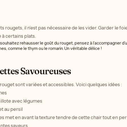
ts rougets, il n’est pas nécessaire de les vider. Garder le f
à certains plats.
souhaitez rehausser le goût du rouget, pensez à l’accompagner d’un fi
es, comme le thym ou le romarin. Un véritable délice !
cettes Savoureuses
rouget sont variées et accessibles. Voici quelques idées :
mes
pillote avec légumes
et au persil
s met en avant la texture tendre de cette chair tout en pe
ntes saveurs.