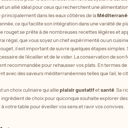
ait un allié idéal pour ceux qui recherchent une alimentation
 principalement dans les eaux côtières de la
Méditerrané
’année, ce qui facilite son intégration dans une variété de pla
 le rouget se prête à de nombreuses recettes légères et app
 vrai régal, que vous soyez un chef expérimenté ou un cuisin
ouget, il est important de suivre quelques étapes simples. Se
cessaire de l’écailler et de le vider. La conservation de son 
ent recommandée pour rehausser vos plats. En termes de c
avec des saveurs méditerranéennes telles que l’ail, le cit
 un choix culinaire qui allie
plaisir gustatif
et
santé
. Sa r
un ingrédient de choix pour quiconque souhaite explorer des
r à votre table pour éveiller vos sens et ravir vos convives.