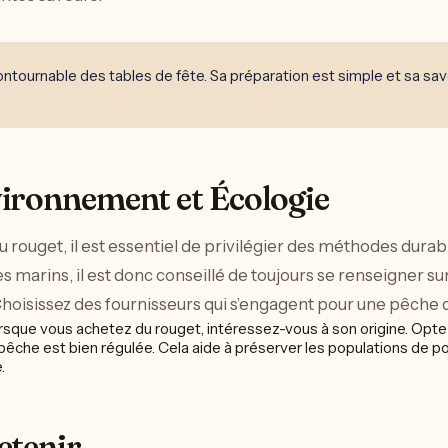
ontournable des tables de fête. Sa préparation est simple et sa save
vironnement et Écologie
 rouget, il est essentiel de privilégier des méthodes dura
 marins, il est donc conseillé de toujours se renseigner su
oisissez des fournisseurs qui s’engagent pour une pêche 
sque vous achetez du rouget, intéressez-vous à son origine. Opte
pêche est bien régulée. Cela aide à préserver les populations de po
.
etenir