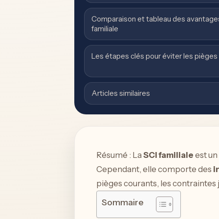
Comparaison et tableau des avantages 
familiale
Les étapes clés pour éviter les pièges d
Articles similaires
Résumé : La
SCI familiale
est un
Cependant, elle comporte des
i
pièges courants, les contraintes 
Sommaire