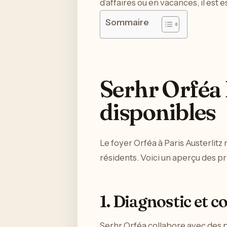
d’affaires ou en vacances, il est 
Sommaire
Serhr Orféa P
disponibles
Le foyer Orféa à Paris Austerlit
résidents. Voici un aperçu des p
1. Diagnostic et c
Serhr Orféa collabore avec des p