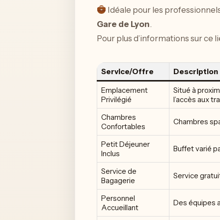
Idéale pour les professionnel
Gare de Lyon
.
Pour plus d’informations sur ce l
Service/Offre
Description
Emplacement
Situé à proxim
Privilégié
l’accès aux tr
Chambres
Chambres spac
Confortables
Petit Déjeuner
Buffet varié p
Inclus
Service de
Service gratui
Bagagerie
Personnel
Des équipes a
Accueillant