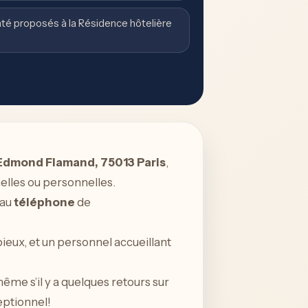
té proposés à la Résidence hôtelière
Edmond Flamand, 75013 Paris
,
nelles ou personnelles.
 au
téléphone
de
eux, et un personnel accueillant
même s’il y a quelques retours sur
eptionnel!