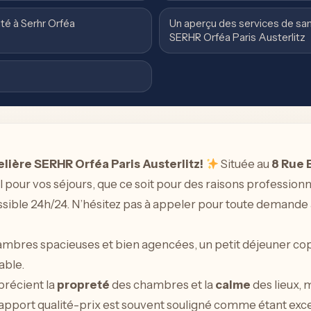
té à Serhr Orféa
Un aperçu des services de san
SERHR Orféa Paris Austerlitz
lière SERHR Orféa Paris Austerlitz!
Située au
8 Rue 
al pour vos séjours, que ce soit pour des raisons profession
sible 24h/24. N’hésitez pas à appeler pour toute demande
mbres spacieuses et bien agencées, un petit déjeuner copi
able.
précient la
propreté
des chambres et la
calme
des lieux, 
e rapport qualité-prix est souvent souligné comme étant exc