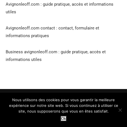
Avignonleoff.com : guide pratique, accès et informations
utiles
Avignonleoff.com contact : contact, formulaire et
informations pratiques
Business avignonleoff.com : guide pratique, accès et
informations utiles
Accueil
AvignonleOff.com contact
Qui sommes-nous ?
Nous utilisons des cookies pour vous garantir la meilleure
Mentions légales
Plan du Site
expérience sur notre site web. Si vous continuez à utiliser ce
Planificateur de parcours Festival OFF
site, nous supposerons que vous en êtes satisfait.
Avignonleoff.com : guide pratique, accès et informations
Ok
utiles