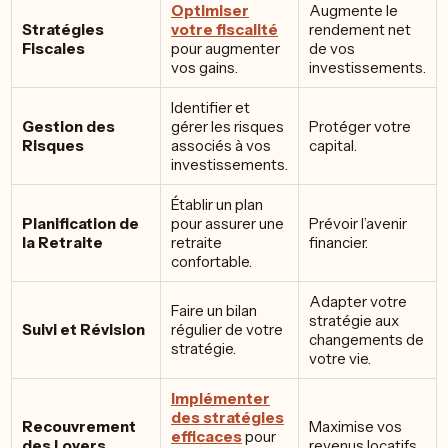
Optimiser
Augmente le
Stratégies
votre fiscalité
rendement net
Fiscales
pour augmenter
de vos
vos gains.
investissements.
Identifier et
Gestion des
gérer les risques
Protéger votre
Risques
associés à vos
capital.
investissements.
Établir un plan
Planification de
pour assurer une
Prévoir l’avenir
la Retraite
retraite
financier.
confortable.
Adapter votre
Faire un bilan
stratégie aux
Suivi et Révision
régulier de votre
changements de
stratégie.
votre vie.
Implémenter
des stratégies
Recouvrement
Maximise vos
efficaces
pour
des Loyers
revenus locatifs.