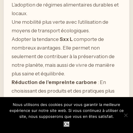
L’adoption de régimes alimentaires durables et
locaux.
Une mobilité plus verte avec l’utilisation de
moyens de transport écologiques.
Adopter la tendance
Sxx L
comporte de
nombreux avantages. Elle permet non
seulement de contribuer à la préservation de
notre planète, mais aussi de vivre de manière
plus saine et équilibrée.
Réduction de l’empreinte carbone
: En
choisissant des produits et des pratiques plus
durables, vous réduisez votre impact
Nous utilisons des cookies pour vous garantir la meilleure
écologique.
expérience sur notre site web. Si vous continuez à utiliser ce
Bienfaits pour la santé
: Une alimentation
site, nous supposerons que vous en êtes satisfait.
Ok
locale et saisonnière influence positivement