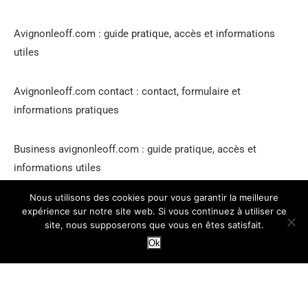
Avignonleoff.com : guide pratique, accès et informations
utiles
Avignonleoff.com contact : contact, formulaire et
informations pratiques
Business avignonleoff.com : guide pratique, accès et
informations utiles
Nous utilisons des cookies pour vous garantir la meilleure
expérience sur notre site web. Si vous continuez à utiliser ce
site, nous supposerons que vous en êtes satisfait.
Ok
Accueil
AvignonleOff.com contact
Qui sommes-nous ?
Mentions légales
Plan du Site
Planificateur de parcours Festival OFF
Avignonleoff.com : guide pratique, accès et informations