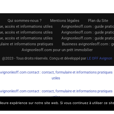
Qui sommes-nous ?
Mentions légales
Plan du Site
e, accès et informations utiles
Avignonleoff.com : guide prati
e, accès et informations utiles
Avignonleoff.com : guide prati
e, accès et informations utiles
Avignonleoff.com : guide prati
laire et informations pratiques
Business avignonleoff.com : gu
Avignonleoff.com pour un prêt immobilier
@2023 - Tous droits réservés. Conçu et développé par
LE OFF Avignon
Avignonleoff.com contact : contact, formulaire et informations pratiques
utiles
Avignonleoff.com contact : contact, formulaire et informations pratiques
utiles
lleure expérience sur notre site web. Si vous continuez à utiliser ce si
AvignonleOff.com