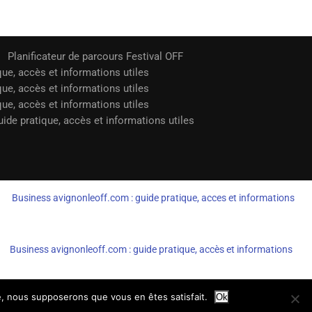
Planificateur de parcours Festival OFF
que, accès et informations utiles
que, accès et informations utiles
que, accès et informations utiles
ide pratique, accès et informations utiles
Business avignonleoff.com : guide pratique, acces et informations
Business avignonleoff.com : guide pratique, accès et informations
te, nous supposerons que vous en êtes satisfait.
Ok