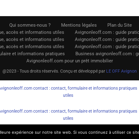
Qui sommes-nous ?
Mentions légales
Plan du Site
e, accès et informations utiles
Avignonleoff.com : guide prati
e, accès et informations utiles
Avignonleoff.com : guide prati
e, accès et informations utiles
Avignonleoff.com : guide prati
laire et informations pratiques
Business avignonleoff.com : gu
Avignonleoff.com pour un prêt immobilier
@2023 - Tous droits réservés. Conçu et développé par
LE OFF Avignon
Avignonleoff.com contact : contact, formulaire et informations pratiques
utiles
Avignonleoff.com contact : contact, formulaire et informations pratiques
utiles
lleure expérience sur notre site web. Si vous continuez à utiliser ce si
AvignonleOff.com