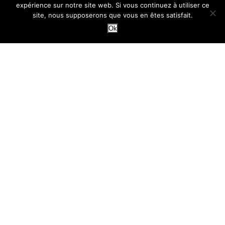
expérience sur notre site web. Si vous continuez à utiliser ce
site, nous supposerons que vous en êtes satisfait.
festival
(253)
Ok
Travail
(1 034)
Avignonleoff.com : guide pratique, accès et informations
utiles
Avignonleoff.com contact : contact, formulaire et
informations pratiques