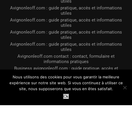
utiles
Avignonleoff.com : guide pratique, accès et informations
utiles
Avignonleoff.com : guide pratique, accès et informations
utiles
Avignonleoff.com : guide pratique, accès et informations
utiles
Avignonleoff.com : guide pratique, accès et informations
utiles
Avignonleoff.com contact : contact, formulaire et
informations pratiques
Business avignonleoff.com : guide pratique, accès et
informations utiles
Nous utilisons des cookies pour vous garantir la meilleure
Avignonleoff.com pour un prêt immobilier
expérience sur notre site web. Si vous continuez à utiliser ce
site, nous supposerons que vous en êtes satisfait.
@2023 - Tous droits réservés. Conçu et développé par
LE OFF Avignon
Ok
Avignonleoff.com : guide pratique, acces et informations utiles
Avignonleoff.com contact : contact, formulaire et informations
pratiques
Business avignonleoff.com : guide pratique, acces et
informations utiles