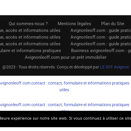
Qui sommes-nous ?
Mentions légales
Plan du Site
e, accès et informations utiles
Avignonleoff.com : guide prati
e, accès et informations utiles
Avignonleoff.com : guide prati
e, accès et informations utiles
Avignonleoff.com : guide prati
laire et informations pratiques
Business avignonleoff.com : gu
Avignonleoff.com pour un prêt immobilier
@2023 - Tous droits réservés. Conçu et développé par
LE OFF Avignon
Avignonleoff.com contact : contact, formulaire et informations pratiques
utiles
Avignonleoff.com contact : contact, formulaire et informations pratiques
utiles
lleure expérience sur notre site web. Si vous continuez à utiliser ce si
AvignonleOff.com