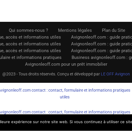
Qui sommes-nous ?
Mentions légales
Plan du Site
e, accès et informations utiles
Avignonleoff.com : guide prati
e, accès et informations utiles
Avignonleoff.com : guide prati
e, accès et informations utiles
Avignonleoff.com : guide prati
laire et informations pratiques
Business avignonleoff.com : gu
Avignonleoff.com pour un prêt immobilier
@2023 - Tous droits réservés. Conçu et développé par
LE OFF Avignon
Avignonleoff.com contact : contact, formulaire et informations pratiques
utiles
Avignonleoff.com contact : contact, formulaire et informations pratiques
utiles
lleure expérience sur notre site web. Si vous continuez à utiliser ce si