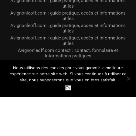
Avignonleoff.com : guide pratique, accès et informations
utiles
Avignonleoff.com : guide pratique, accès et informations
utiles
Avignonleoff.com : guide pratique, accès et informations
utiles
Avignonleoff.com : guide pratique, accès et informations
utiles
Avignonleoff.com contact : contact, formulaire et
informations pratiques
Business avignonleoff.com : guide pratique, accès et
Nous utilisons des cookies pour vous garantir la meilleure
informations utiles
expérience sur notre site web. Si vous continuez à utiliser ce
Avignonleoff.com pour un prêt immobilier
site, nous supposerons que vous en êtes satisfait.
@2023 - Tous droits réservés. Conçu et développé par
LE OFF Avignon
Ok
Avignonleoff.com : guide pratique, acces et informations utiles
Avignonleoff.com contact : contact, formulaire et informations
pratiques
Business avignonleoff.com : guide pratique, acces et
informations utiles