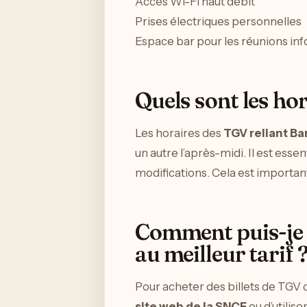
Accès Wi-Fi haut débit
Prises électriques personnelles
Espace bar pour les réunions in
Quels sont les ho
Les horaires des
TGV reliant Ba
un autre l’après-midi. Il est esse
modifications. Cela est important
Comment puis-je a
au meilleur tarif 
Pour acheter des billets de TGV 
site web de la SNCF
ou d’utilis