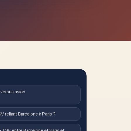
versus avion
V reliant Barcelone à Paris ?
en TGV entre Barcelone et Paris et