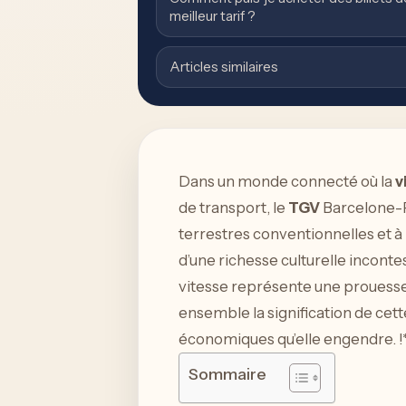
meilleur tarif ?
Articles similaires
Dans un monde connecté où la
v
de transport, le
TGV
Barcelone-P
terrestres conventionnelles et 
d’une richesse culturelle incontes
vitesse représente une prouesse 
ensemble la signification de cett
économiques qu’elle engendre. !
Sommaire