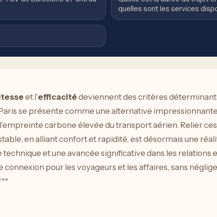
quelles sont les services disp
itesse
et l’
efficacité
deviennent des critères déterminant
aris se présente comme une alternative impressionnante à
à l’empreinte carbone élevée du transport aérien. Relier 
table, en alliant confort et rapidité, est désormais une réal
technique et une avancée significative dans les relations 
e connexion pour les voyageurs et les affaires, sans néglig
***