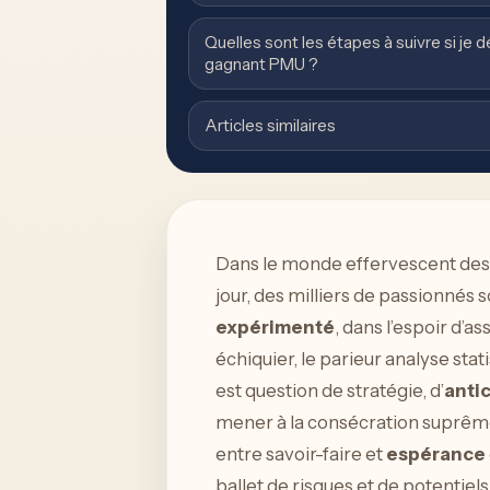
Quelles sont les étapes à suivre si je d
gagnant PMU ?
Articles similaires
Dans le monde effervescent des 
jour, des milliers de passionnés 
expérimenté
, dans l’espoir d’a
échiquier, le parieur analyse sta
est question de stratégie, d’
anti
mener à la consécration suprême
entre savoir-faire et
espérance
ballet de risques et de potentiel