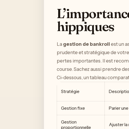
L’importance
hippiques
La
gestion de bankroll
est un a
prudente et stratégique de votre
pertes importantes. Il est recom
course. Sachez aussi prendre des
Ci-dessous, un tableau comparatif
Stratégie
Descripti
Gestion fixe
Parier une
Gestion
Ajuster la 
proportionnelle