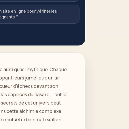
n site en ligne pour vérifier les
gagnants ?
e aura quasi mythique. Chaque
pant leurs jumelles d’un air
e joueur d’échecs devant son
les caprices du hasard. Tout ici
es secrets de cet univers peut
ans cette alchimie complexe
ari mutuel urbain, cet exaltant