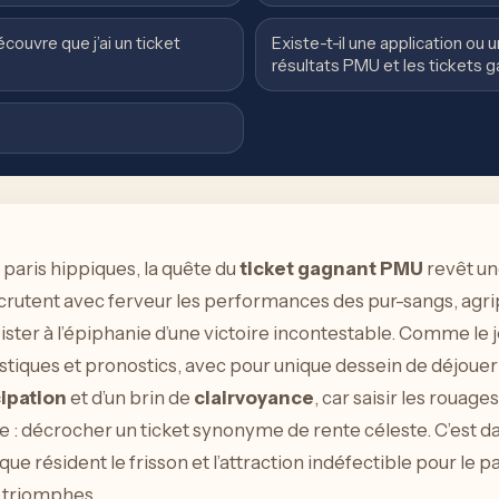
écouvre que j’ai un ticket
Existe-t-il une application ou u
résultats PMU et les tickets 
paris hippiques, la quête du
ticket gagnant PMU
revêt un
scrutent avec ferveur les performances des pur-sangs, agrip
ssister à l’épiphanie d’une victoire incontestable. Comme l
tistiques et pronostics, avec pour unique dessein de déjouer 
cipation
et d’un brin de
clairvoyance
, car saisir les rouag
 : décrocher un ticket synonyme de rente céleste. C’est d
que résident le frisson et l’attraction indéfectible pour le p
s triomphes.