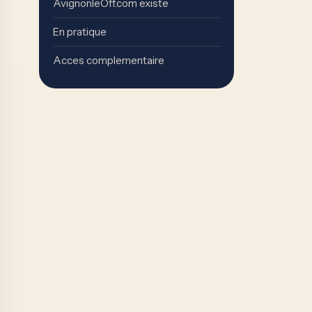
AvignonleOff.com existe
En pratique
Acces complementaire