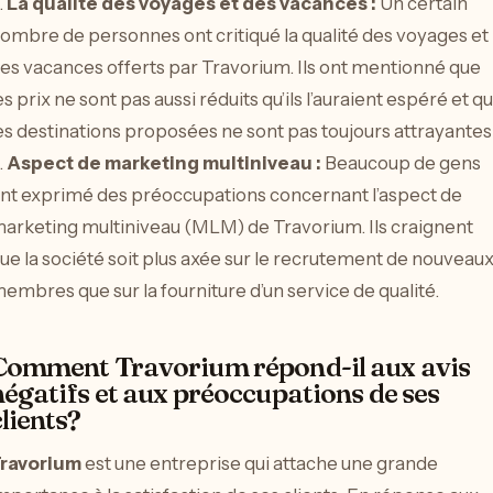
.
La qualité des voyages et des vacances :
Un certain
ombre de personnes ont critiqué la qualité des voyages et
es vacances offerts par Travorium. Ils ont mentionné que
es prix ne sont pas aussi réduits qu’ils l’auraient espéré et q
es destinations proposées ne sont pas toujours attrayantes
.
Aspect de marketing multiniveau :
Beaucoup de gens
nt exprimé des préoccupations concernant l’aspect de
arketing multiniveau (MLM) de Travorium. Ils craignent
ue la société soit plus axée sur le recrutement de nouveau
embres que sur la fourniture d’un service de qualité.
Comment Travorium répond-il aux avis
négatifs et aux préoccupations de ses
clients?
ravorium
est une entreprise qui attache une grande