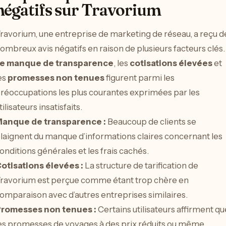
négatifs sur Travorium
ravorium, une entreprise de marketing de réseau, a reçu d
ombreux avis négatifs en raison de plusieurs facteurs clés.
e manque de transparence
, les
cotisations élevées
et
es
promesses non tenues
figurent parmi les
réoccupations les plus courantes exprimées par les
tilisateurs insatisfaits.
anque de transparence :
Beaucoup de clients se
laignent du manque d’informations claires concernant les
onditions générales et les frais cachés.
otisations élevées :
La structure de tarification de
ravorium est perçue comme étant trop chère en
omparaison avec d’autres entreprises similaires.
romesses non tenues :
Certains utilisateurs affirment qu
es promesses de voyages à des prix réduits ou même