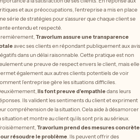
mportance à la satisfaction de ses clients. En réponse aux
ritiques et aux préoccupations, l’entreprise a mis en place
ne série de stratégies pour s’assurer que chaque client se
ente entendu et respecté.
remièrement,
Travorium assure une transparence
otale
avec ses clients en répondant publiquement aux avi
égatifs dans un délai raisonnable. Cette pratique est non
eulement une preuve de respect envers le client, mais elle
ermet également aux autres clients potentiels de voir
omment l’entreprise gère les situations difficiles.
euxièmement,
ils font preuve d’empathie
dans leurs
éponses. Ils valident les sentiments du client et expriment
eur compréhension de la situation. Cela aide à désamorcer
a situation et montre au client qu’ils sont pris au sérieux.
roisièmement,
Travorium prend des mesures concrète
our résoudre le problème
. Ils peuvent offrir des