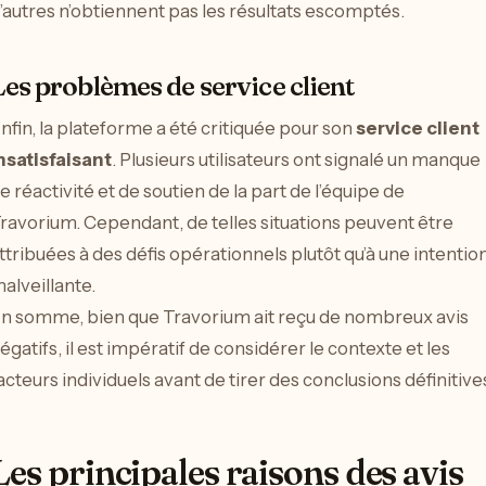
’autres n’obtiennent pas les résultats escomptés.
Les problèmes de service client
nfin, la plateforme a été critiquée pour son
service client
nsatisfaisant
. Plusieurs utilisateurs ont signalé un manque
e réactivité et de soutien de la part de l’équipe de
ravorium. Cependant, de telles situations peuvent être
ttribuées à des défis opérationnels plutôt qu’à une intentio
alveillante.
n somme, bien que Travorium ait reçu de nombreux avis
égatifs, il est impératif de considérer le contexte et les
acteurs individuels avant de tirer des conclusions définitive
Les principales raisons des avis