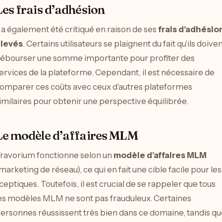
Les frais d’adhésion
l a également été critiqué en raison de ses
frais d’adhésio
levés
. Certains utilisateurs se plaignent du fait qu’ils doive
ébourser une somme importante pour profiter des
ervices de la plateforme. Cependant, il est nécessaire de
omparer ces coûts avec ceux d’autres plateformes
imilaires pour obtenir une perspective équilibrée.
Le modèle d’affaires MLM
ravorium fonctionne selon un
modèle d’affaires MLM
marketing de réseau), ce qui en fait une cible facile pour les
ceptiques. Toutefois, il est crucial de se rappeler que tous
es modèles MLM ne sont pas frauduleux. Certaines
ersonnes réussissent très bien dans ce domaine, tandis qu