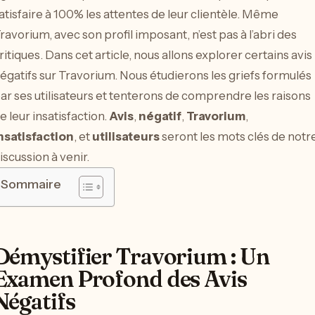
atisfaire à 100% les attentes de leur clientèle. Même
ravorium, avec son profil imposant, n’est pas à l’abri des
ritiques. Dans cet article, nous allons explorer certains avis
égatifs sur Travorium. Nous étudierons les griefs formulés
ar ses utilisateurs et tenterons de comprendre les raisons
e leur insatisfaction.
Avis
,
négatif
,
Travorium
,
nsatisfaction
, et
utilisateurs
seront les mots clés de notr
iscussion à venir.
Sommaire
Démystifier Travorium : Un
Examen Profond des Avis
Négatifs