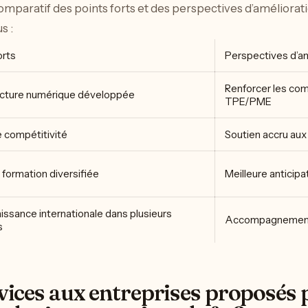
omparatif des points forts et des perspectives d’améliorat
s :
orts
Perspectives d’am
Renforcer les co
ructure numérique développée
TPE/PME
 compétitivité
Soutien accru aux
 formation diversifiée
Meilleure antici
ssance internationale dans plusieurs
Accompagnement mi
s
vices aux entreprises proposés p