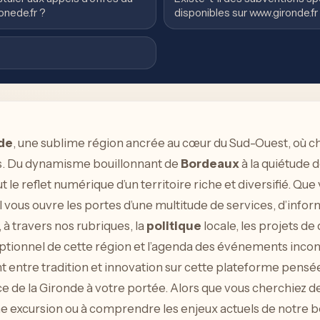
onede.fr ?
disponibles sur www.gironde.fr
de
, une sublime région ancrée au cœur du Sud-Ouest, où c
rs. Du dynamisme bouillonnant de
Bordeaux
à la quiétude
t le reflet numérique d’un territoire riche et diversifié. Que
il vous ouvre les portes d’une multitude de services, d’info
à travers nos rubriques, la
politique
locale, les projets d
tionnel de cette région et l’agenda des événements incont
t entre tradition et innovation sur cette plateforme pens
ce de la Gironde à votre portée. Alors que vous cherchiez d
e excursion ou à comprendre les enjeux actuels de notre b