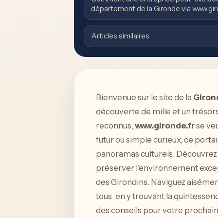
département de la Gironde via www.gir
Articles similaires
Bienvenue sur le site de la
Giron
découverte de mille et un tréso
reconnus,
www.gironde.fr
se veu
futur ou simple curieux, ce porta
panoramas culturels. Découvrez, 
préserver l’environnement excep
des Girondins. Naviguez aisémen
tous, en y trouvant la quintessen
des conseils pour votre prochain