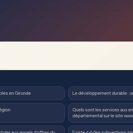
bles en Gironde
Le développement durable : un
région
Quels sont les services aux en
départemental sur le site www.
uler aux appels d’offres du
Existe-t-il des subventions s