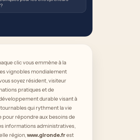
 ?
haque clic vous emmène à la
 des vignobles mondialement
 vous soyez résident, visiteur
rmations pratiques et de
e développement durable visant à
ournables qui rythment la vie
ée pour répondre aux besoins de
es informations administratives,
elle région,
www.gironde.fr
est