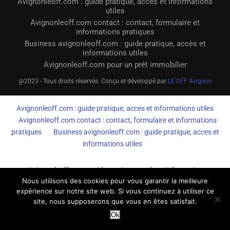
Avignonleoff.com : guide pratique, accès et informations
utiles
Avignonleoff.com contact : contact, formulaire et
informations pratiques
Business avignonleoff.com : guide pratique, accès et
informations utiles
Avignonleoff.com pour un prêt immobilier
@2023 - Tous droits réservés. Conçu et développé par
LE OFF Avignon
Avignonleoff.com : guide pratique, acces et informations utiles
Avignonleoff.com contact : contact, formulaire et informations
pratiques
Business avignonleoff.com : guide pratique, acces et
informations utiles
Avignonleoff.com : guide pratique, accès et informations
Nous utilisons des cookies pour vous garantir la meilleure
utiles
Avignonleoff.com contact : contact, formulaire et
expérience sur notre site web. Si vous continuez à utiliser ce
informations pratiques
Business avignonleoff.com : guide
site, nous supposerons que vous en êtes satisfait.
pratique, accès et informations utiles
Ok