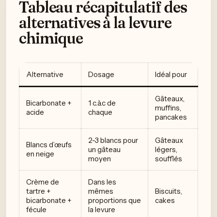
Tableau récapitulatif des
alternatives à la levure
chimique
Alternative
Dosage
Idéal pour
Gâteaux,
Bicarbonate +
1 c.à.c de
muffins,
acide
chaque
pancakes
2-3 blancs pour
Gâteaux
Blancs d’œufs
un gâteau
légers,
en neige
moyen
soufflés
Crème de
Dans les
tartre +
mêmes
Biscuits,
bicarbonate +
proportions que
cakes
fécule
la levure