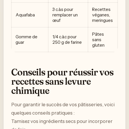
3 c.à.s pour
Recettes
Aquafaba
remplacer un
véganes,
œuf
meringues
Pâtes
Gomme de
1/4 c.à.c pour
sans
guar
250 g de farine
gluten
Conseils pour réussir vos
recettes sans levure
chimique
Pour garantir le succès de vos pâtisseries, voici
quelques conseils pratiques :
Tamisez vos ingrédients secs pour incorporer