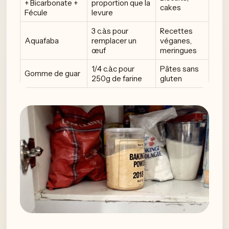
+ Bicarbonate +
proportion que la
cakes
Fécule
levure
3 c.à.s pour
Recettes
Aquafaba
remplacer un
véganes,
œuf
meringues
1/4 c.à.c pour
Pâtes sans
Gomme de guar
250g de farine
gluten