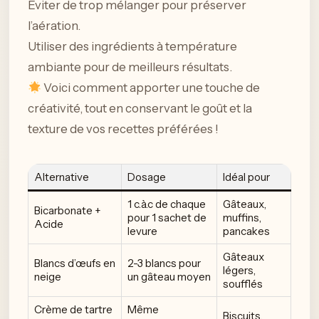
Éviter de trop mélanger pour préserver
l’aération.
Utiliser des ingrédients à température
ambiante pour de meilleurs résultats.
Voici comment apporter une touche de
créativité, tout en conservant le goût et la
texture de vos recettes préférées !
Alternative
Dosage
Idéal pour
1 c.à.c de chaque
Gâteaux,
Bicarbonate +
pour 1 sachet de
muffins,
Acide
levure
pancakes
Gâteaux
Blancs d’œufs en
2-3 blancs pour
légers,
neige
un gâteau moyen
soufflés
Crème de tartre
Même
Biscuits,