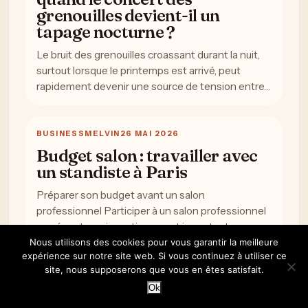
grenouilles devient-il un
tapage nocturne ?
Le bruit des grenouilles croassant durant la nuit,
surtout lorsque le printemps est arrivé, peut
rapidement devenir une source de tension entre…
BUSINESS
MELVIN
26 MAI 2026
Budget salon : travailler avec
un standiste à Paris
Préparer son budget avant un salon
professionnel Participer à un salon professionnel
représente un investissement important pour
une entreprise. Entre la location…
Nous utilisons des cookies pour vous garantir la meilleure
expérience sur notre site web. Si vous continuez à utiliser ce
site, nous supposerons que vous en êtes satisfait.
OFF
Ok