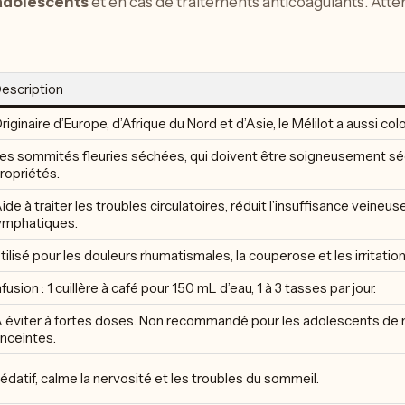
adolescents
et en cas de traitements anticoagulants. Atten
escription
riginaire d’Europe, d’Afrique du Nord et d’Asie, le Mélilot a aussi co
es sommités fleuries séchées, qui doivent être soigneusement sé
ropriétés.
ide à traiter les troubles circulatoires, réduit l’insuffisance vein
ymphatiques.
tilisé pour les douleurs rhumatismales, la couperose et les irritation
nfusion : 1 cuillère à café pour 150 mL d’eau, 1 à 3 tasses par jour.
 éviter à fortes doses. Non recommandé pour les adolescents de 
nceintes.
édatif, calme la nervosité et les troubles du sommeil.