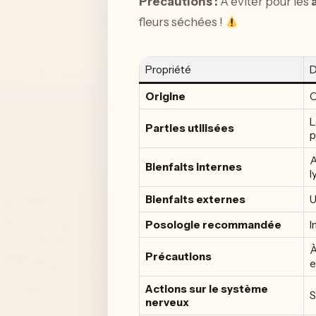
Précautions :
À éviter pour les
fleurs séchées !
Propriété
D
Origine
O
L
Parties utilisées
p
A
Bienfaits internes
l
Bienfaits externes
U
Posologie recommandée
I
À
Précautions
e
Actions sur le système
S
nerveux