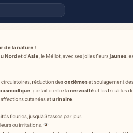
r de la nature !
du Nord
et d’
Asie
, le Méliot, avec ses jolies fleurs
jaunes
, 
 circulatoires, réduction des
oedèmes
et soulagement de
spasmodique
, parfait contre la
nervosité
et les troubles 
 affections cutanées et
urinaire
.
és fleuries, jusqu’à 3 tasses par jour.
urs ou irritations.