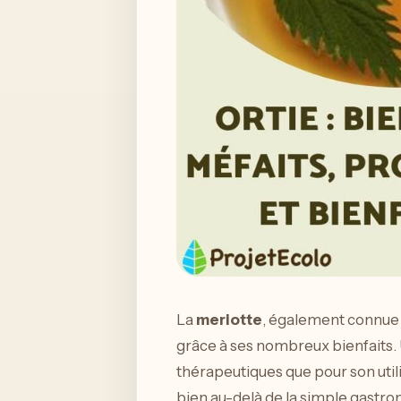
La
meriotte
, également connue
grâce à ses nombreux bienfaits. U
thérapeutiques que pour son utilis
bien au-delà de la simple gastro