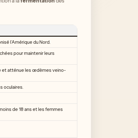
tion à la
fermentation
des
lonisé l’Amérique du Nord.
chées pour maintenir leurs
euse et atténue les œdèmes veino-
s oculaires.
moins de 18 ans et les femmes