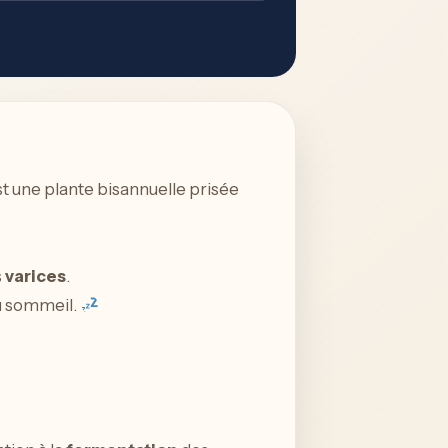
est une plante bisannuelle prisée
s
varices
.
du sommeil.