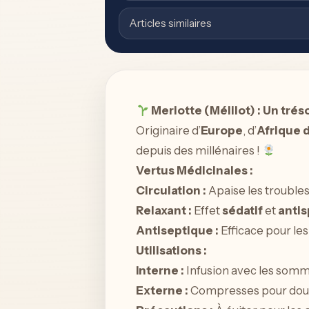
Articles similaires
Meriotte (Mélilot) : Un tréso
Originaire d’
Europe
, d’
Afrique 
depuis des millénaires !
Vertus Médicinales :
Circulation :
Apaise les troubles
Relaxant :
Effet
sédatif
et
anti
Antiseptique :
Efficace pour les
Utilisations :
Interne :
Infusion avec les sommit
Externe :
Compresses pour doule