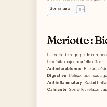
Sommaire
Meriotte : Bi
La meriotte regorge de composés 
bienfaits majeurs qu’elle offre :
Antimicrobienne
: Elle possèd
Digestive
: Utilisée pour soulag
Antiinflammatory
: Réduit l’in
Calmante
: Son effet relaxant a