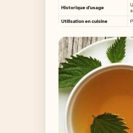
U
Historique d’usage
s
Utilisation en cuisine
P