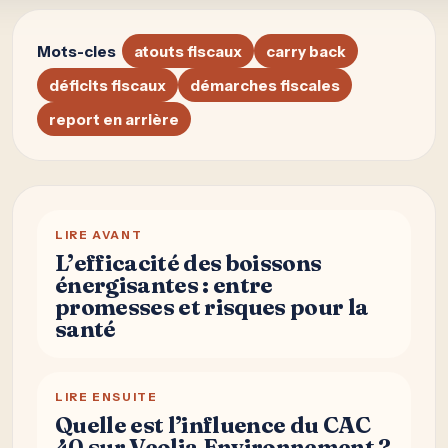
Jamais Été Tirée
Dans l’univers du loto, où chaque combinaison de
chiffres porte en elle la promesse d’un destin
transformé, l’attente de la grande victoire…
DÉMARCHES
NOE
4 AOÛT 2026
Qu’est-ce que Phun Forum et
comment ça fonctionne ?
Phun Forum est une plateforme en ligne qui offre
une expérience interactive unique, permettant
aux utilisateurs d’échanger leurs idées, de poser
des…