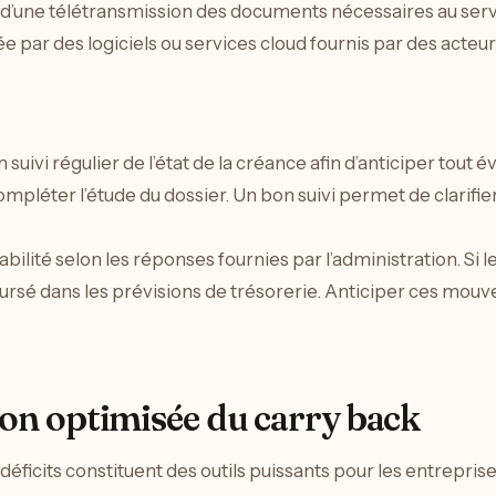
report en arrière
LIRE AVANT
L’efficacité des boissons
énergisantes : entre
promesses et risques pour la
santé
LIRE ENSUITE
Quelle est l’influence du CAC
40 sur Veolia Environnement ?