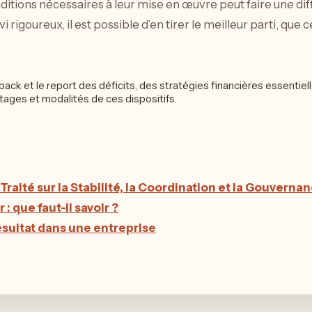
Continuer dans le meme
tempo
DÉMARCHES
PATRICK
8 AOÛT 2026
Indice ILAT : Comprendre son
fonctionnement et son impact
– Guide complet
Résumé de l’article Dans cet article, nous allons
explorer en profondeur l’indice ILAT, son
fonctionnement, son impact sur les loyers des
activités…
DÉMARCHES
4 AOÛT 2026
Numéros Mystères: La
Combinaison du Loto Qui N’a