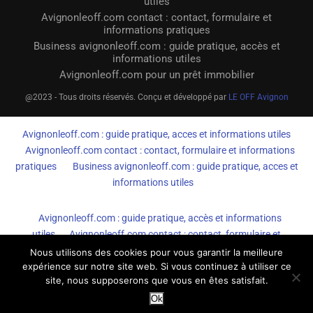
utiles
Avignonleoff.com contact : contact, formulaire et
informations pratiques
Business avignonleoff.com : guide pratique, accès et
informations utiles
Avignonleoff.com pour un prêt immobilier
@2023 - Tous droits réservés. Conçu et développé par
LE OFF Avignon
Avignonleoff.com : guide pratique, acces et informations utiles
Avignonleoff.com contact : contact, formulaire et informations
pratiques
Business avignonleoff.com : guide pratique, acces et
informations utiles
Avignonleoff.com : guide pratique, accès et informations
utiles
Avignonleoff.com contact : contact, formulaire et
informations pratiques
Business avignonleoff.com : guide
Nous utilisons des cookies pour vous garantir la meilleure
expérience sur notre site web. Si vous continuez à utiliser ce
pratique, accès et informations utiles
site, nous supposerons que vous en êtes satisfait.
Ok
AvignonleOff.com