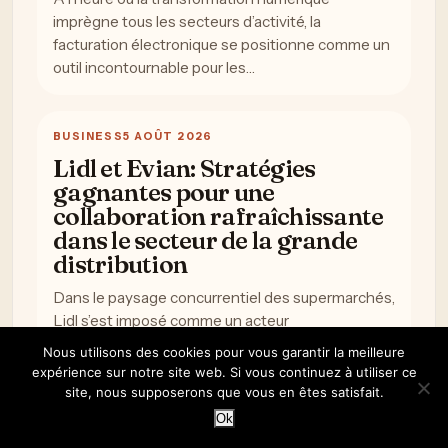
imprègne tous les secteurs d’activité, la
facturation électronique se positionne comme un
outil incontournable pour les…
BUSINESS
5 AOÛT 2026
Lidl et Evian: Stratégies
gagnantes pour une
collaboration rafraîchissante
dans le secteur de la grande
distribution
Dans le paysage concurrentiel des supermarchés,
Lidl s’est imposé comme un acteur
incontournable, alliant qualité et accessibilité.
Nous utilisons des cookies pour vous garantir la meilleure
Cette enseigne d’origine allemande a…
expérience sur notre site web. Si vous continuez à utiliser ce
site, nous supposerons que vous en êtes satisfait.
Ok