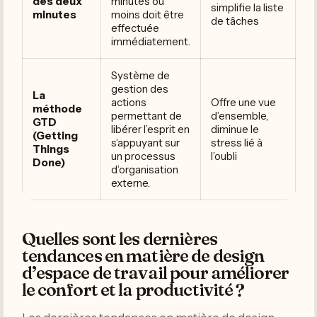
des deux
minutes ou
simplifie la liste
minutes
moins doit être
de tâches
effectuée
immédiatement.
Système de
gestion des
La
actions
Offre une vue
méthode
permettant de
d’ensemble,
GTD
libérer l’esprit en
diminue le
(Getting
s’appuyant sur
stress lié à
Things
un processus
l’oubli
Done)
d’organisation
externe.
Quelles sont les dernières
tendances en matière de design
d’espace de travail pour améliorer
le confort et la productivité ?