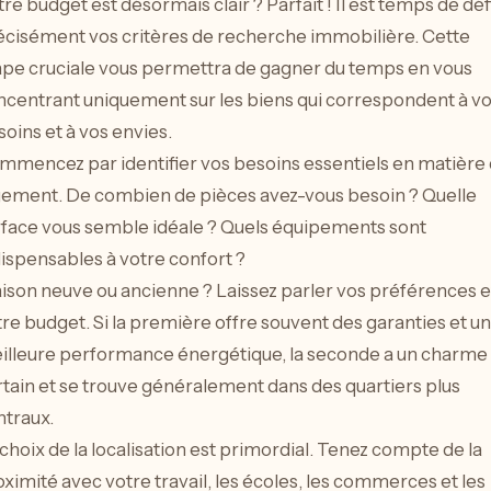
re budget est désormais clair ? Parfait ! Il est temps de déf
écisément vos critères de recherche immobilière. Cette
ape cruciale vous permettra de gagner du temps en vous
ncentrant uniquement sur les biens qui correspondent à v
oins et à vos envies.
mmencez par identifier vos besoins essentiels en matière
gement. De combien de pièces avez-vous besoin ? Quelle
rface vous semble idéale ? Quels équipements sont
ispensables à votre confort ?
ison neuve ou ancienne ? Laissez parler vos préférences e
re budget. Si la première offre souvent des garanties et u
illeure performance énergétique, la seconde a un charme
tain et se trouve généralement dans des quartiers plus
ntraux.
choix de la localisation est primordial. Tenez compte de la
ximité avec votre travail, les écoles, les commerces et les