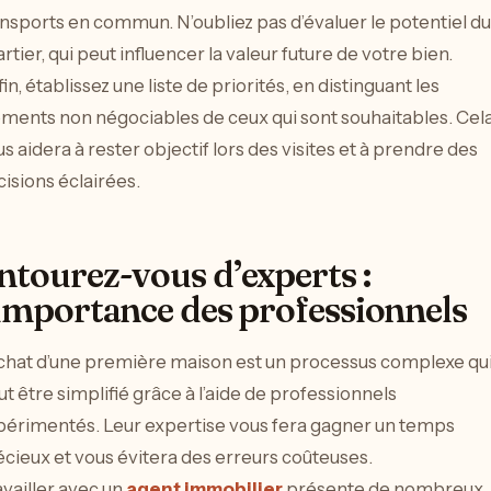
nsports en commun. N’oubliez pas d’évaluer le potentiel du
rtier, qui peut influencer la valeur future de votre bien.
in, établissez une liste de priorités, en distinguant les
éments non négociables de ceux qui sont souhaitables. Cel
s aidera à rester objectif lors des visites et à prendre des
isions éclairées.
ntourez-vous d’experts :
’importance des professionnels
achat d’une première maison est un processus complexe qu
t être simplifié grâce à l’aide de professionnels
périmentés. Leur expertise vous fera gagner un temps
cieux et vous évitera des erreurs coûteuses.
vailler avec un
agent immobilier
présente de nombreux