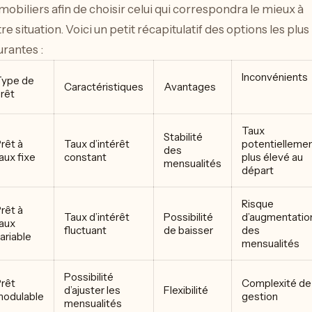
obiliers afin de choisir celui qui correspondra le mieux à
re situation. Voici un petit récapitulatif des options les plus
rantes :
Inconvénients
ype de
Caractéristiques
Avantages
rêt
Taux
Stabilité
rêt à
Taux d’intérêt
potentielleme
des
aux fixe
constant
plus élevé au
mensualités
départ
Risque
rêt à
Taux d’intérêt
Possibilité
d’augmentatio
aux
fluctuant
de baisser
des
ariable
mensualités
Possibilité
rêt
Complexité de
d’ajuster les
Flexibilité
odulable
gestion
mensualités