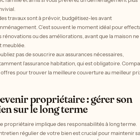
ec famille et amis si vous préférez un déménagement plus
vivial.
des travaux sont à prévoir, budgétisez-les avant
emménagement. C’est souvent le moment idéal pour effect
 rénovations ou des améliorations, avant que la maison ne
it meublée.
ubliez pas de souscrire aux assurances nécessaires,
tamment l’assurance habitation, qui est obligatoire. Compa
 offres pour trouver la meilleure couverture au meilleur pri
evenir propriétaire : gérer son
ien sur le long terme
e propriétaire implique des responsabilités à long terme.
ntretien régulier de votre bien est crucial pour maintenir s