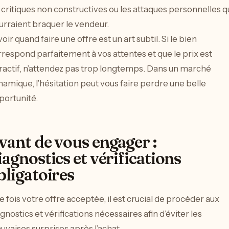
 critiques non constructives ou les attaques personnelles q
urraient braquer le vendeur.
oir quand faire une offre est un art subtil. Si le bien
respond parfaitement à vos attentes et que le prix est
ractif, n’attendez pas trop longtemps. Dans un marché
amique, l’hésitation peut vous faire perdre une belle
portunité.
vant de vous engager :
iagnostics et vérifications
bligatoires
 fois votre offre acceptée, il est crucial de procéder aux
gnostics et vérifications nécessaires afin d’éviter les
vaises surprises après l’achat.