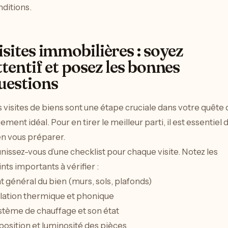
ditions.
isites immobilières : soyez
ttentif et posez les bonnes
uestions
 visites de biens sont une étape cruciale dans votre quête 
ement idéal. Pour en tirer le meilleur parti, il est essentiel 
en vous préparer.
issez-vous d’une checklist pour chaque visite. Notez les
nts importants à vérifier :
t général du bien (murs, sols, plafonds)
olation thermique et phonique
stème de chauffage et son état
osition et luminosité des pièces