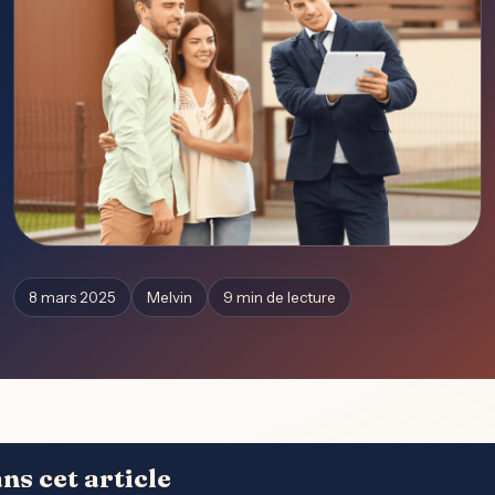
8 mars 2025
Melvin
9 min de lecture
ns cet article