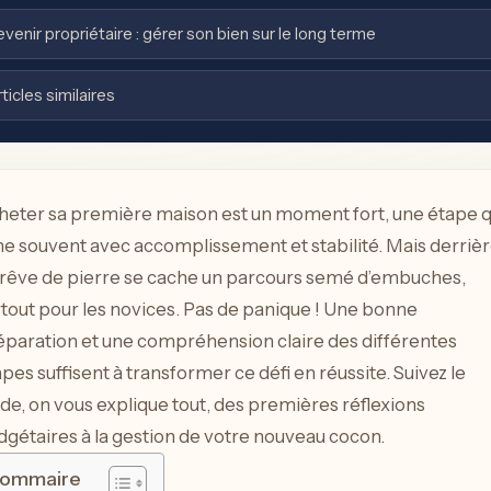
venir propriétaire : gérer son bien sur le long terme
ticles similaires
heter sa première maison est un moment fort, une étape q
me souvent avec accomplissement et stabilité. Mais derriè
 rêve de pierre se cache un parcours semé d’embuches,
tout pour les novices. Pas de panique ! Une bonne
éparation et une compréhension claire des différentes
pes suffisent à transformer ce défi en réussite. Suivez le
de, on vous explique tout, des premières réflexions
gétaires à la gestion de votre nouveau cocon.
ommaire