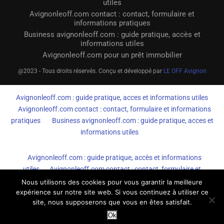
utiles
Avignonleoff.com contact : contact, formulaire et
informations pratiques
Business avignonleoff.com : guide pratique, accès et
informations utiles
Avignonleoff.com pour un prêt immobilier
@2023 - Tous droits réservés. Conçu et développé par
LE OFF Avignon
Avignonleoff.com : guide pratique, acces et informations utiles
Avignonleoff.com contact : contact, formulaire et informations
pratiques
Business avignonleoff.com : guide pratique, acces et
informations utiles
Avignonleoff.com : guide pratique, accès et informations
utiles
Avignonleoff.com contact : contact, formulaire et
informations pratiques
Business avignonleoff.com : guide
Nous utilisons des cookies pour vous garantir la meilleure
expérience sur notre site web. Si vous continuez à utiliser ce
pratique, accès et informations utiles
site, nous supposerons que vous en êtes satisfait.
Ok
AvignonleOff.com