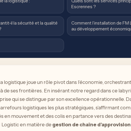
 la logistique :
Quels sont les services princ
Escrennes ?
t-il la sécurité et la qualité
Comment l’installation de FM 
?
au développement économique
 la logistique joue un rôle pivot dans l’économie, orchestran
elà de ses frontières. En insérant notre regard dans ce laby
prise qui se distingue par son excellence opérationnelle. Da
 carrefours logistiques les plus stratégiques, s’affirmant c
en mouvement et des colis en partance vers des destinat
M Logistic en matière de
gestion de chaîne d’approvisi