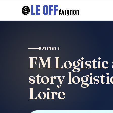
BUSINESS
FM Logistic
story logist
Loire