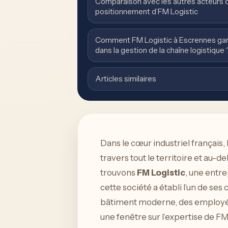
Comparaison avec les autres acteurs de
positionnement d’FM Logistic
Comment FM Logistic à Escrennes garanti
dans la gestion de la chaîne logistique 
Articles similaires
Dans le cœur industriel français,
travers tout le territoire et au-d
trouvons
FM Logistic
, une entre
cette société a établi l’un de ses
bâtiment moderne, des employés 
une fenêtre sur l’expertise de F