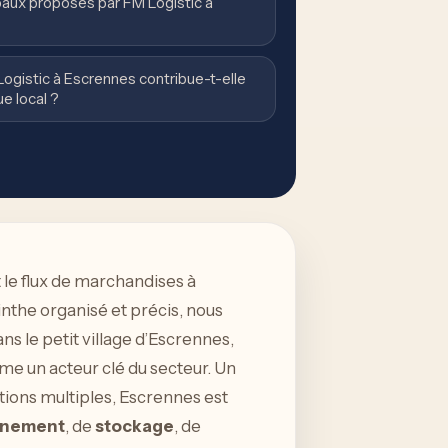
ipaux proposés par FM Logistic à
Logistic à Escrennes contribue-t-elle
 local ?
t le flux de marchandises à
rinthe organisé et précis, nous
ns le petit village d’Escrennes,
omme un acteur clé du secteur. Un
ions multiples, Escrennes est
onnement
, de
stockage
, de