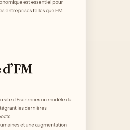
économique est essentiel pour
des entreprises telles que FM
e d’FM
son site d’Escrennes un modèle du
tégrant les dernières
ects :
 humaines et une augmentation