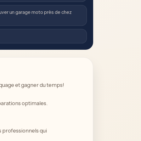
uver un garage moto près de chez
rquage et gagner du temps!
arations optimales.
s professionnels qui