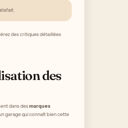
isfait.
férez des critiques détaillées
lisation des
isent dans des
marques
n garage qui connaît bien cette