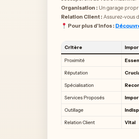
Organisation :
Un garage propre
Relation Client :
Assurez-vous d
Pour plus d’infos :
Découvre
Critère
Impor
Proximité
Essen
Réputation
Cruci
Spécialisation
Reco
Services Proposés
Impor
Outillage
Indis
Relation Client
Vital