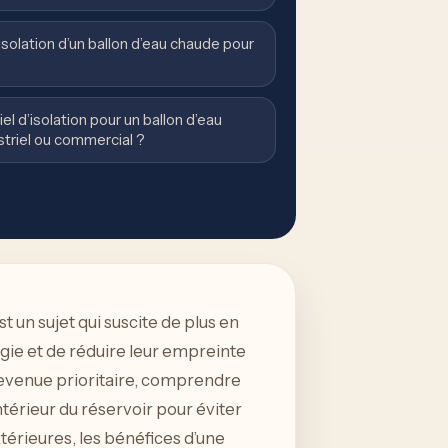
isolation d’un ballon d’eau chaude pour
l d’isolation pour un ballon d’eau
triel ou commercial ?
st un sujet qui suscite de plus en
rgie et de réduire leur empreinte
 devenue prioritaire, comprendre
’intérieur du réservoir pour éviter
térieures, les bénéfices d’une