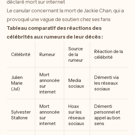
déclaré mort sur internet
Le canular concernant la mort de Jackie Chan, qui a
provoqué une vague de soutien chez ses fans
Tableau comparatif des réactions des
célébrités aux rumeurs de leur décès :
Source
Réaction de la
Célébrité
Rumeur
de la
célébrité
rumeur
Mort
Julien
Démenti via
annoncée
Media
Marie
les réseaux
sur
sociaux
(Jul)
sociaux
internet
Mort
Hoax
Démenti
Sylvester
annoncée
sur les
personnel et
Stallone
sur
réseaux
appel au bon
internet
sociaux
sens