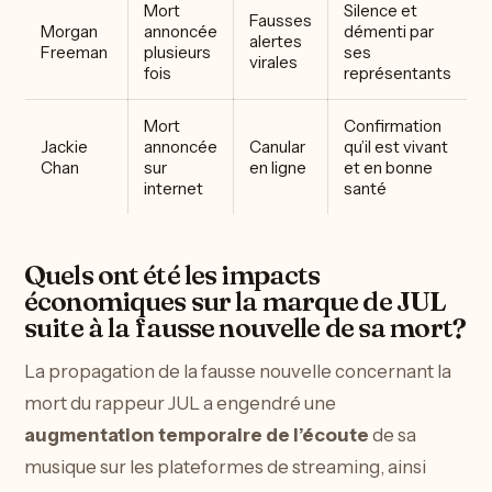
Mort
Silence et
Fausses
Morgan
annoncée
démenti par
alertes
Freeman
plusieurs
ses
virales
fois
représentants
Mort
Confirmation
Jackie
annoncée
Canular
qu’il est vivant
Chan
sur
en ligne
et en bonne
internet
santé
Quels ont été les impacts
économiques sur la marque de JUL
suite à la fausse nouvelle de sa mort?
La propagation de la fausse nouvelle concernant la
mort du rappeur JUL a engendré une
augmentation temporaire de l’écoute
de sa
musique sur les plateformes de streaming, ainsi