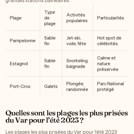
grandes stations balnéaires.
Type
Activités
Plage
de
Particularités
populaires
plage
Sable
Jet-ski,
Hot spot de
Pampelonne
fin
voile, fête
célébrités
Calme et
Sable
Snorkeling,
Estagnol
nature
fin
baignade
préservée
Plongée,
Parc National
Port-Cros
Galets
randonnée
protégé
Quelles sont les plages les plus prisées
du Var pour l’été 2023 ?
Les plages les plus prisées du Var pour l’été 2023