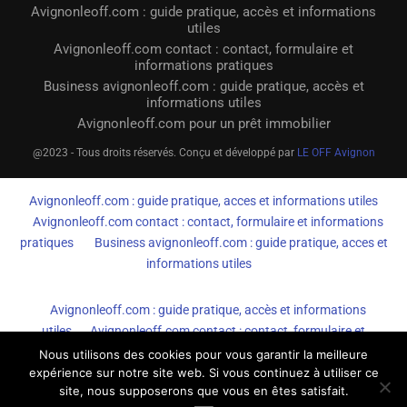
Avignonleoff.com : guide pratique, accès et informations
utiles
Avignonleoff.com contact : contact, formulaire et
informations pratiques
Business avignonleoff.com : guide pratique, accès et
informations utiles
Avignonleoff.com pour un prêt immobilier
@2023 - Tous droits réservés. Conçu et développé par
LE OFF Avignon
Avignonleoff.com : guide pratique, acces et informations utiles
Avignonleoff.com contact : contact, formulaire et informations
pratiques
Business avignonleoff.com : guide pratique, acces et
informations utiles
Avignonleoff.com : guide pratique, accès et informations
utiles
Avignonleoff.com contact : contact, formulaire et
informations pratiques
Business avignonleoff.com : guide
Nous utilisons des cookies pour vous garantir la meilleure
expérience sur notre site web. Si vous continuez à utiliser ce
pratique, accès et informations utiles
site, nous supposerons que vous en êtes satisfait.