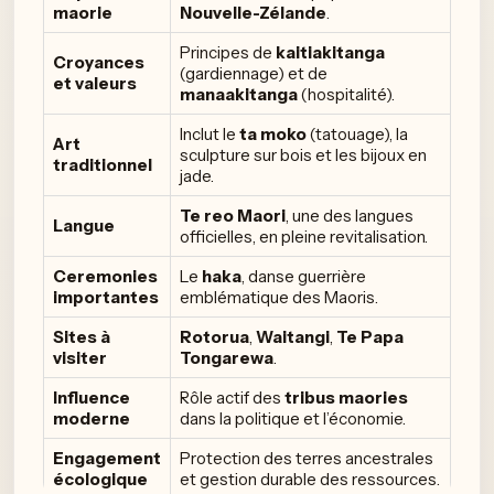
maorie
Nouvelle-Zélande
.
Principes de
kaitiakitanga
Croyances
(gardiennage) et de
et valeurs
manaakitanga
(hospitalité).
Inclut le
ta moko
(tatouage), la
Art
sculpture sur bois et les bijoux en
traditionnel
jade.
Te reo Maori
, une des langues
Langue
officielles, en pleine revitalisation.
Ceremonies
Le
haka
, danse guerrière
importantes
emblématique des Maoris.
Sites à
Rotorua
,
Waitangi
,
Te Papa
visiter
Tongarewa
.
Influence
Rôle actif des
tribus maories
moderne
dans la politique et l’économie.
Engagement
Protection des terres ancestrales
écologique
et gestion durable des ressources.