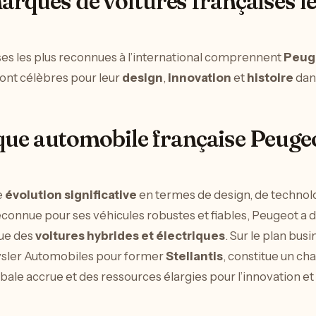
marques de voitures françaises l
ses les plus reconnues à l’international comprennent
Peug
sont célèbres pour leur
design
,
innovation
et
histoire
dans
e automobile française Peugeot
e
évolution significative
en termes de design, de technolo
onnue pour ses véhicules robustes et fiables, Peugeot a 
que des
voitures hybrides et électriques
. Sur le plan bus
ysler Automobiles pour former
Stellantis
, constitue un c
bale accrue et des ressources élargies pour l’innovation 