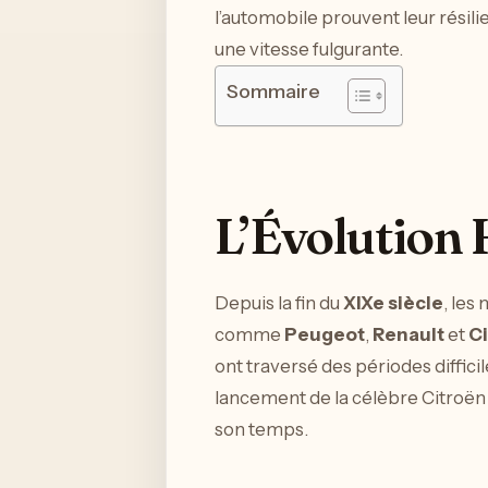
l’automobile prouvent leur résili
une vitesse fulgurante.
Sommaire
L’Évolution 
Depuis la fin du
XIXe siècle
, les
comme
Peugeot
,
Renault
et
C
ont traversé des périodes diffic
lancement de la célèbre Citroën
son temps.