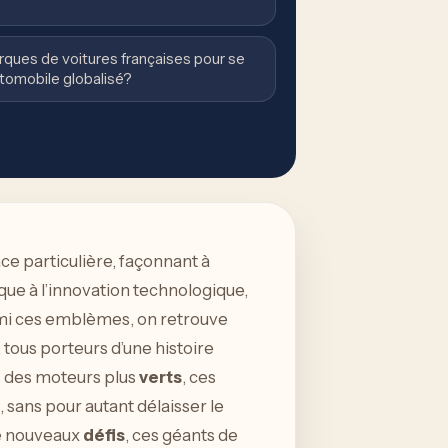
arques de voitures françaises pour se
tomobile globalisé?
ce particulière, façonnant à
que à l’innovation technologique,
rmi ces emblèmes, on retrouve
tous porteurs d’une histoire
ers des moteurs plus
verts
, ces
sans pour autant délaisser le
de nouveaux
défis
, ces géants de