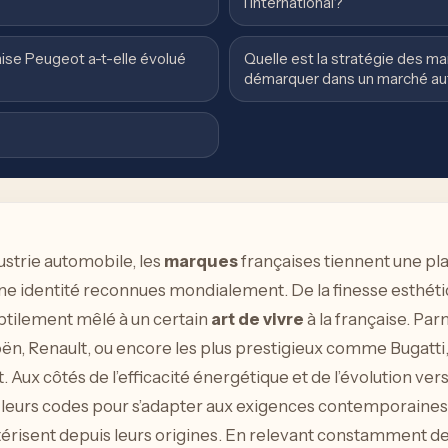
l’international?
se Peugeot a-t-elle évolué
Quelle est la stratégie des m
démarquer dans un marché au
dustrie automobile, les
marques
françaises tiennent une pla
une identité reconnues mondialement. De la finesse esthéti
ubtilement mêlé à un certain
art de vivre
à la française. Pa
ën, Renault, ou encore les plus prestigieux comme Bugatti, 
rt. Aux côtés de l’efficacité énergétique et de l’évolution v
leurs codes pour s’adapter aux exigences contemporaines, 
actérisent depuis leurs origines. En relevant constamment 