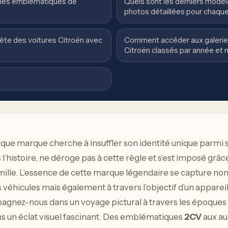
èles emblématiques de
Quels sont les derniers modèl
photos détaillées pour chaqu
ète des voitures Citroën avec
Comment accéder aux galeries 
Citroën classés par année et
ue marque cherche à insuffler son identité unique parmi s
l’histoire, ne déroge pas à cette règle et s’est imposé grâc
ille. L’essence de cette marque légendaire se capture non
 véhicules mais également à travers l’objectif d’un appare
agnez-nous dans un voyage pictural à travers les époques 
ns un éclat visuel fascinant. Des emblématiques
2CV
aux au