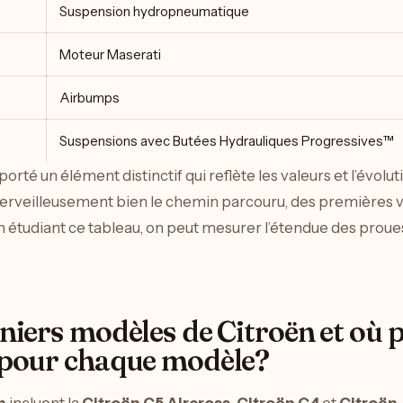
Suspension hydropneumatique
Moteur Maserati
Airbumps
Suspensions avec Butées Hydrauliques Progressives™
orté un élément distinctif qui reflète les valeurs et l’évolu
merveilleusement bien le chemin parcouru, des premières v
 étudiant ce tableau, on peut mesurer l’étendue des proues
rniers modèles de Citroën et où 
s pour chaque modèle?
n
incluent la
Citroën C5 Aircross
,
Citroën C4
et
Citroën