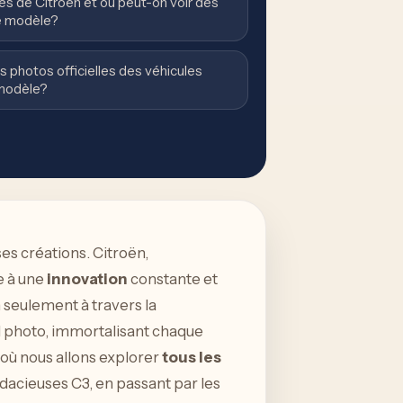
es de Citroën et où peut-on voir des
e modèle?
photos officielles des véhicules
 modèle?
es créations. Citroën,
e à une
innovation
constante et
 seulement à travers la
il photo, immortalisant chaque
où nous allons explorer
tous les
dacieuses C3, en passant par les