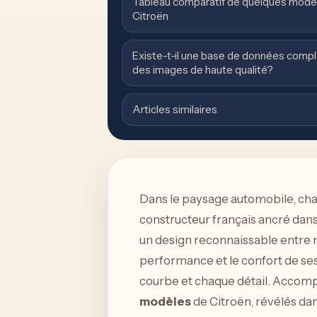
Tableau comparatif de quelques mod
Citroën
Existe-t-il une base de données compl
des images de haute qualité?
Articles similaires
Dans le paysage automobile, chaq
constructeur français ancré dans 
un design reconnaissable entre m
performance et le confort de ses
courbe et chaque détail. Accomp
modèles
de Citroën, révélés da