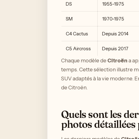
DS
1955-1975
SM
1970-1975
C4 Cactus
Depuis 2014
C5 Aircross
Depuis 2017
Chaque modèle de
Citroën
a app
temps. Cette sélection illustre 
SUV adaptés à la vie moderne. En
de Citroën.
Quels sont les de
photos détaillée
Les derniers modèles de
Citroë