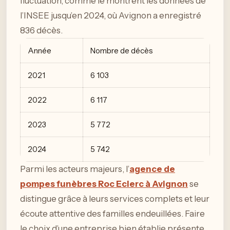
fluctuation, comme le montrent les données de
l’INSEE jusqu’en 2024, où Avignon a enregistré
836 décès.
Année
Nombre de décès
2021
6 103
2022
6 117
2023
5 772
2024
5 742
Parmi les acteurs majeurs, l’
agence de
pompes funèbres Roc Eclerc à Avignon
se
distingue grâce à leurs services complets et leur
écoute attentive des familles endeuillées. Faire
le choix d’une entreprise bien établie présente