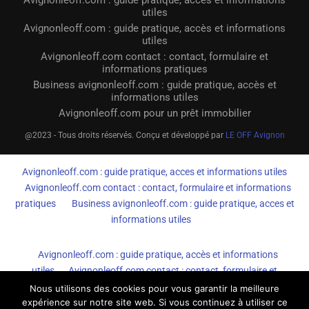
Avignonleoff.com : guide pratique, accès et informations
utiles
Avignonleoff.com : guide pratique, accès et informations
utiles
Avignonleoff.com contact : contact, formulaire et
informations pratiques
Business avignonleoff.com : guide pratique, accès et
informations utiles
Avignonleoff.com pour un prêt immobilier
@2023 - Tous droits réservés. Conçu et développé par
LE OFF Avignon
Avignonleoff.com : guide pratique, acces et informations utiles
Avignonleoff.com contact : contact, formulaire et informations
pratiques
Business avignonleoff.com : guide pratique, acces et
informations utiles
Avignonleoff.com : guide pratique, accès et informations
utiles
Avignonleoff.com contact : contact, formulaire et
informations pratiques
Business avignonleoff.com : guide
Nous utilisons des cookies pour vous garantir la meilleure
expérience sur notre site web. Si vous continuez à utiliser ce
pratique, accès et informations utiles