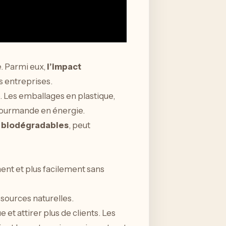
e. Parmi eux,
l’impact
s entreprises.
e. Les emballages en plastique,
 gourmande en énergie.
u
biodégradables
, peut
nt et plus facilement sans
ssources naturelles.
et attirer plus de clients. Les