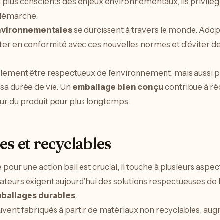
plus conscients des enjeux environnementaux, ils privilégi
 démarche.
nvironnementales
se durcissent à travers le monde. Adop
er en conformité avec ces nouvelles normes et d’éviter de
eulement être respectueux de l’environnement, mais aussi p
 sa durée de vie. Un
emballage bien conçu
contribue à réd
heur du produit pour plus longtemps.
s et recyclables
pour une action ball est crucial, il touche à plusieurs aspec
urs exigent aujourd’hui des solutions respectueuses de 
ballages durables
.
uvent fabriqués à partir de matériaux non recyclables, augm