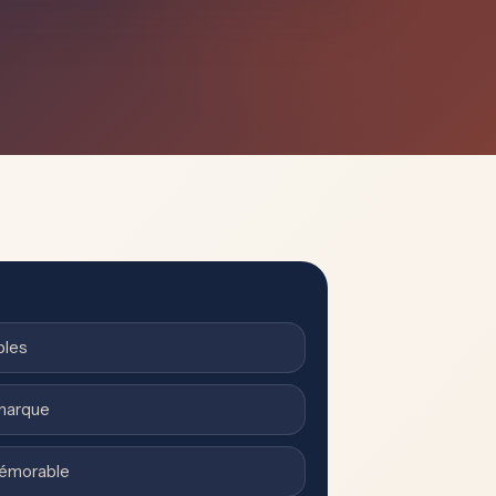
bles
 marque
mémorable