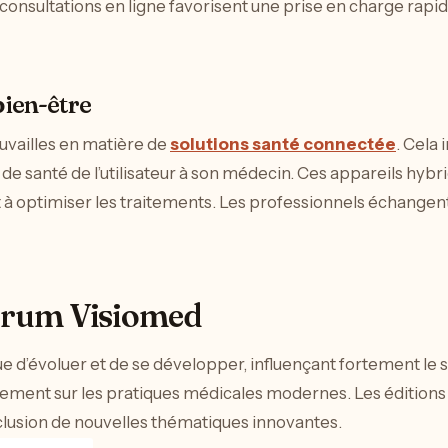
 consultations en ligne favorisent une prise en charge rapi
bien-être
ouvailles en matière de
solutions santé connectée
. Cela
de santé de l’utilisateur à son médecin. Ces appareils hybr
t à optimiser les traitements. Les professionnels échangent
Forum Visiomed
e d’évoluer et de se développer, influençant fortement le 
vénement sur les pratiques médicales modernes. Les éditions
nclusion de nouvelles thématiques innovantes.