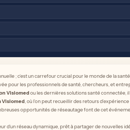
nuelle ; c’est un carrefour crucial pour le monde de la san
ée pour les professionnels de santé, chercheurs, et entr
ion Visiomed
ou les dernières solutions santé connectée, 
m Visiomed
, où l’on peut recueillir des retours d’expérien
ombreuses opportunités de réseautage font de cet événemen
cœur d’un réseau dynamique, prêt à partager de nouvelles idé