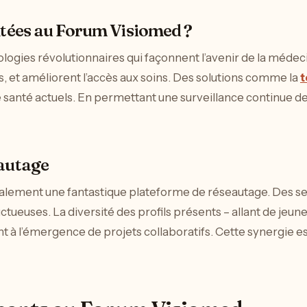
entées au Forum Visiomed ?
ologies révolutionnaires qui façonnent l’avenir de la méde
s, et améliorent l’accès aux soins. Des solutions comme la
t
santé actuels. En permettant une surveillance continue des
eautage
t également une fantastique plateforme de réseautage. Des
ctueuses. La diversité des profils présents – allant de je
t à l’émergence de projets collaboratifs. Cette synergie es